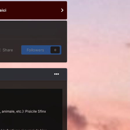
aici
Share
Followers
0
 animale, etc.): Pisicile Sfinx