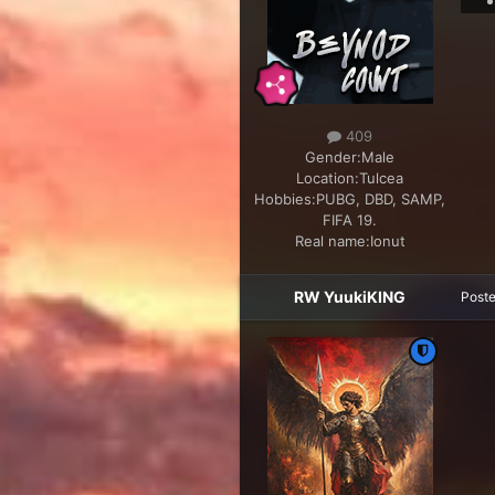
409
Gender:
Male
Location:
Tulcea
Hobbies:
PUBG, DBD, SAMP,
FIFA 19.
Real name:
Ionut
RW YuukiKING
Post