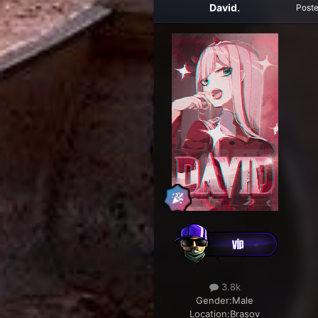
David.
Post
3.8k
Gender:
Male
Location:
Brasov