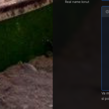
Real name:
Ionut
Va m
si p