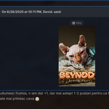
On 8/26/2025 at 10:11 PM,
David.
said:
@
bey
ultumesc frumos, v-am dat +1, dar mai astept 1-2 postari pentru ca 
oate mai primesc ceva