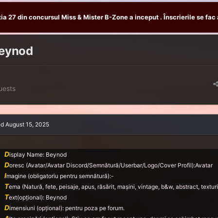
tia 27 din concursul Miss & Mister B-Zone a inceput . Înscrierile se fac 
Beynod
uests
ed
August 15, 2025
D
isplay Name: Beynod
D
oresc (Avatar/Avatar Discord/Semnătură/Userbar/Logo/Cover Profil):Avatar
I
magine (obligatoriu pentru semnătură):-
T
ema (Natură, fete, peisaje, apus, răsărit, mașini, vintage, b&w, abstract, texturi,
T
ext(opțional): Beynod
D
imensiuni (opțional): pentru poza pe forum.