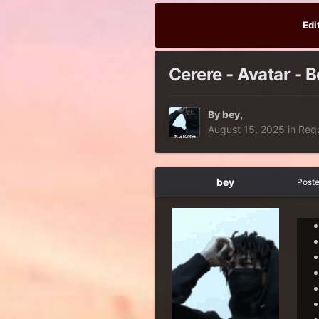
Edi
Cerere - Avatar - 
By
bey
,
August 15, 2025
in
Req
bey
Post