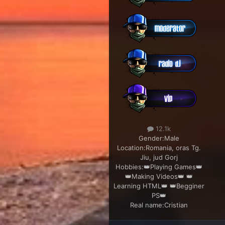
12.1k
Gender:
Male
Location:
Romania, oras Tg.
Jiu, jud Gorj
Hobbies:
👑Playing Games👑
👑Making Videos👑 👑
Learning HTML👑 👑Begginer
PS👑
Real name:
Cristian