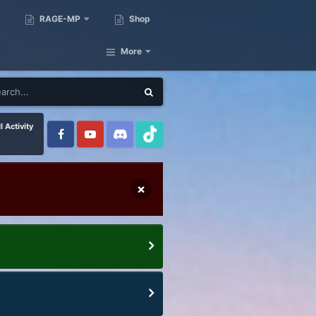
RAGE-MP
Shop
More
l Activity
×