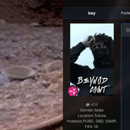
bey
Post
409
Gender:
Male
Location:
Tulcea
Hobbies:
PUBG, DBD, SAMP,
FIFA 19.