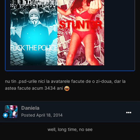
Hmm.. nu stiu cum sa o zic, si sa ma exprim.. niste creatii
foarte frumoase, texte bine integrate majoritatea. Lucrari
de nota 10, ai putea fi designer
Esti buna la
photoshop, si pui suflet in ce faci.. Este frumos tot ce
faci.. Fara descriere..
Esti bunaa
Imi poti da psd de la astea doua te rog frumos :