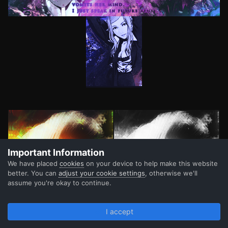
Important Information
We have placed
cookies
on your device to help make this website
better. You can
adjust your cookie settings
, otherwise we'll
assume you're okay to continue.
I accept
Forums
Unread
Sign In
Register
More