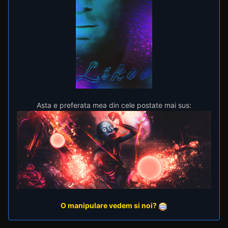
On 9/12/2013 at 2:41 PM, Alpha287 said:
Welcome back, master.
Mi se pare sau textul e cam nasol?
Asta e preferata mea din cele postate mai sus: