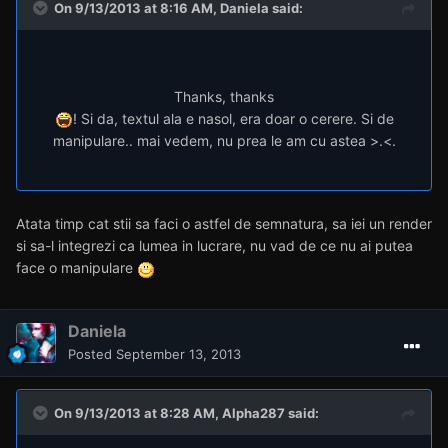
Mai vedem noi, timpul ma seaca...
Restul: multumesc mult
. O sa revin cu niste lucrari diseara cand ma bag pe laptop
.
Alpha287
Posted
September 13, 2013
On 9/13/2013 at 8:16 AM, Daniela said:
Thanks, thanks
! Si da, textul ala e nasol, era doar o cerere. Si de
manipulare.. mai vedem, nu prea le am cu astea >.<.
Atata timp cat stii sa faci o astfel de semnatura, sa iei un render