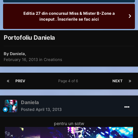
Editia 27 din concursul Miss & Mister B-Zone a
inceput . Înscrierile se fac aici
Portofoliu Daniela
By
Daniela
,
February 16, 2013
in
Creations
PREV
Page 4 of 6
NEXT
Daniela
Posted
April 13, 2013
pentru un sotw