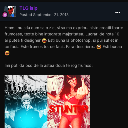
Iti ciordesc un avatar daca-mi dai voie
Edited
September 20, 2013
by S4F Alonso
Edu7
Posted
September 21, 2013
Nu mai am ce sa zic sunt pur si simplu geniale.
# Mai asteptam Daria!
TLG isip
Posted
September 21, 2013
Hmm.. nu stiu cum sa o zic, si sa ma exprim.. niste creatii foarte
frumoase, texte bine integrate majoritatea. Lucrari de nota 10,
ai putea fi designer
Esti buna la photoshop, si pui suflet in
ce faci.. Este frumos tot ce faci.. Fara descriere..
Esti bunaa
Imi poti da psd de la astea doua te rog frumos :