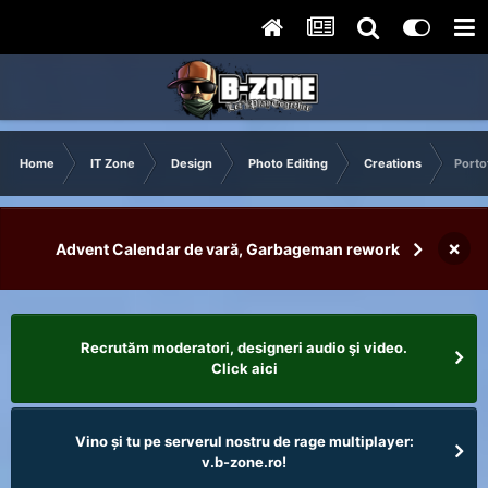
Home
IT Zone
Design
Photo Editing
Creations
Porto
×
Advent Calendar de vară, Garbageman rework
Recrutăm moderatori, designeri audio şi video.
Click aici
Vino și tu pe serverul nostru de rage multiplayer:
v.b-zone.ro!