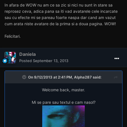
Fara cuvinte. Lucrari extraordinare, geniale, cum vrei tu sa le
spui. Felicitari, o sa ajungi „mare” cu lucrarile astea.
stefanless
Posted
September 12, 2013
In afara de WOW nu am ce sa zic si nici nu sunt in stare sa
reprosez ceva, adica pana sa iti vad avatarele cele incarcate
sau cu efecte mi se pareau foarte naspa dar cand am vazut
cum arata niste avatare de la prima si a doua pagina. WOW!
Felicitari.
Daniela
Posted
September 13, 2013