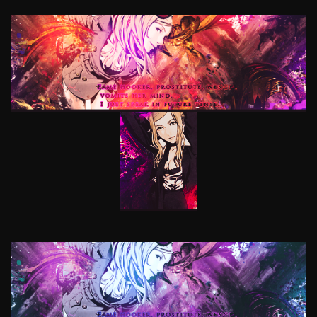
nu tin .psd-urile nici la avatarele facute de o zi-doua, dar la
astea facute acum 3434 ani
Daniela
Posted
April 18, 2014
well, long time, no see