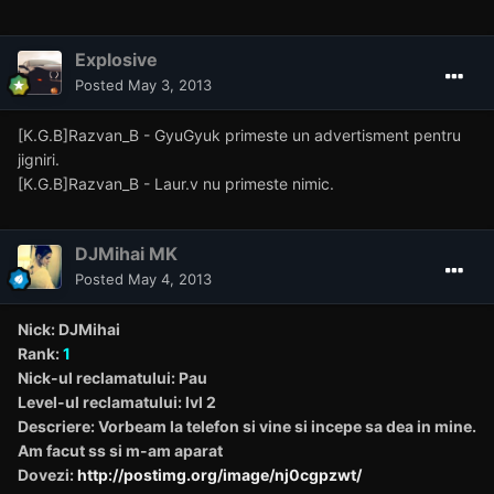
Explosive
Posted
May 3, 2013
[K.G.B]Razvan_B - GyuGyuk primeste un advertisment pentru
jigniri.
[K.G.B]Razvan_B - Laur.v nu primeste nimic.
DJMihai MK
Posted
May 4, 2013
Nick: DJMihai
Rank:
1
Nick-ul reclamatului: Pau
Level-ul reclamatului: lvl 2
Descriere: Vorbeam la telefon si vine si incepe sa dea in mine.
Am facut ss si m-am aparat
Dovezi:
http://postimg.org/image/nj0cgpzwt/