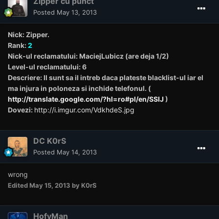
Zipper cu punct
Posted
May 13, 2013
Nick: Zipper.
Rank:
2
Nick-ul reclamatului: MaciejLubicz (are deja 1/2)
Level-ul reclamatului: 6
Descriere: Il sunt sa il intreb daca plateste blacklist-ul iar el
ma injura in poloneza si inchide telefonul. (
http://translate.google.com/?hl=ro#pl/en/SSIJ
)
Dovezi:
http://i.imgur.com/VdkhdeS.jpg
DC K0rS
Posted
May 14, 2013
wrong
Edited
May 15, 2013
by K0rS
HofyMan