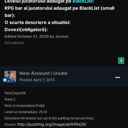
Levelul jucatorului adaugat pe
BlackList
:
RPG bar al jucatorului adaugat pe BlackList (small
bar):
O scurta descriere a situatiei:
Dovezi(obligatorii):
Edited
October 31, 2020
by Jackus
Actualizare.
3
New Account i create
Posted
April 7, 2013
Nick:Dejan88
Rank:1
Nick-ul reclamatului:Fofyk
Level-ul reclamatului: 25 lvl
Descriere:He kicked our car in the parking lot serval times.
http://postimg.org/image/abfhf9s29/
Dovezi: