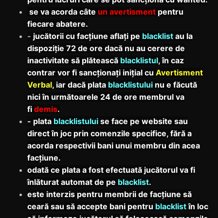
se va acorda câte
un avertisment
pentru
fiecare abatere.
-
jucătorii cu facțiune aflați pe
blacklist
au la
dispoziție 72 de ore dacă nu au cerere de
inactivitate să plătească
blacklistul
, în caz
contrar vor fi sancționați inițial cu
Avertisment
Verbal
, iar dacă plata
blacklistului
nu e făcută
nici în următoarele 24 de ore membrul va
fi
demis
.
- plata
blacklistului
se face pe website sau
direct în joc prin comenzile specifice, fără a
acorda respectivii bani unui membru din acea
facțiune.
odată ce plata a fost efectuată jucătorul va fi
înlăturat automat de pe
blacklist
.
este interzis pentru membrii de facțiune să
ceară sau să accepte bani pentru
blacklist
în loc