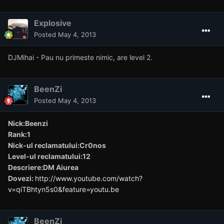
Explosive
Posted
May 4, 2013
DJMihai - Pau nu primeste nimic, are level 2.
BeenZi
Posted
May 4, 2013
Nick:Beenzi
Rank:1
Nick-ul reclamatului:Cr0nos
Level-ul reclamatului:12
Descriere:DM Aiurea
Dovezi:
http://www.youtube.com/watch?
v=qiTBhtyn5s0&feature=youtu.be
BeenZi