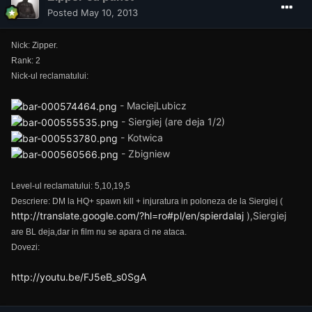
Posted
May 10, 2013
Nick: Zipper.
Rank: 2
Nick-ul reclamatului:
- MaciejLubicz
- Siergiej (are deja 1/2)
- Kotwica
- Zbigniew
Level-ul reclamatului: 5,10,19,5
Descriere: DM la HQ+ spawn kill + injuratura in poloneza de la Siergiej (
http://translate.google.com/?hl=ro#pl/en/spierdalaj
),Siergiej
are BL deja,dar in film nu se apara ci ne ataca.
Dovezi:
http://youtu.be/FJ5eB_s0SgA