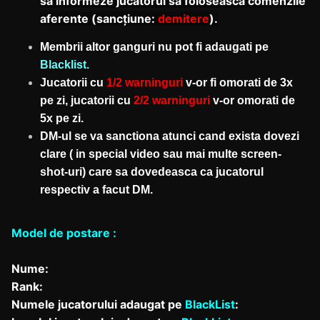
să informeze jucătorul să folosească comenzile
aferente (sancțiune:
demitere
).
Membrii altor ganguri nu pot fi adaugati pe
Blacklist.
Jucatorii cu
1/2 warninguri
v-or fi omorati de 3x
pe zi, jucatorii cu
2/2 warninguri
v-or omorati de
5x pe zi.
DM-ul se va sanctiona atunci cand exista dovezi
clare ( in special video sau mai multe screen-
shot-uri) care sa dovedeasca ca jucatorul
respectiv a facut DM.
Model de postare :
Nume:
Rank:
Numele jucatorului adaugat pe
BlackList
: