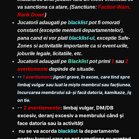
va sanctiona ca atare, (Sanctiune:
Faction Warn,
Rank Down
)
Jucatorii adaugati pe
blacklist
pot fi omorati
constant (exceptie membrii departamentelor),
pana cand ei vor plati
blacklist-ul
, exceptie Safe-
Zones si activitatile importante ca si event-urile,
joburile legale, licitatiile, etc.
Jucatorii adaugati pe
Blacklist
pot primi
1
sau
2
avertismente
depinde de situatie.
--
1 avertisment
: jigniri grave, în exces, care tind spre
limbaj vulgar sau luat la mișto membrul sau facțiunea,
încurcarea membrului să-și facă datoria, kamikaze, /q
on tie.
--
2 avertismente
:
limbaj vulgar, DM/DB
excesiv, deranj excesiv a membrului când și
face datoria sau la activități
nu se va acorda
blacklist
la departamente
pentru lucruri care se pot sancționa cu wanted.