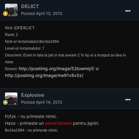
DELICT
Posted
April 13, 2013
Nick: [GF]DELICT
Rank: 2
Nick-ul reclamatului:Bo1ka1994
Level-ul reclamatului: 7
Descriere: Eram in fata la jail si mai aveam 2 % hp si a inceput sa dea in
mine
http://postimg.org/image/52towmiyf/
si
Dovezi:
http://postimg.org/image/me91v8v0z/
Explosive
Posted
April 14, 2013
Fofyk - nu primeste nimic.
Haze - primeste un
advertisment
pentru jigniri.
Bo1ka1994 - nu primeste nimic.