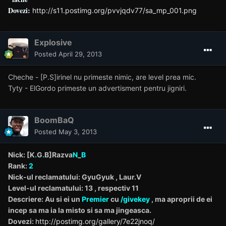
Dovezi:
http://s11.postimg.org/pvvjqdv77/sa_mp_001.png
Explosive
Posted
April 29, 2013
Cheche - [P.S]irinel nu primeste nimic, are level prea mic.
Tyty - ElGordo primeste un advertisment pentru jigniri.
BoomBaQ
Posted
May 3, 2013
Nick: [K
.
G
.
B]Razva
N
_
B
Rank:
2
Nick-ul reclamatului: GyuGyuk , Laur.V
Level-ul reclamatului: 13 , respectiv 11
Descriere: Au si ei un
Premier
cu
/givekey
, ma aproprii de ei
incep sa ma ia la misto si sa ma jingeasca.
Dovezi:
http://postimg.org/gallery/7e22jnoq/