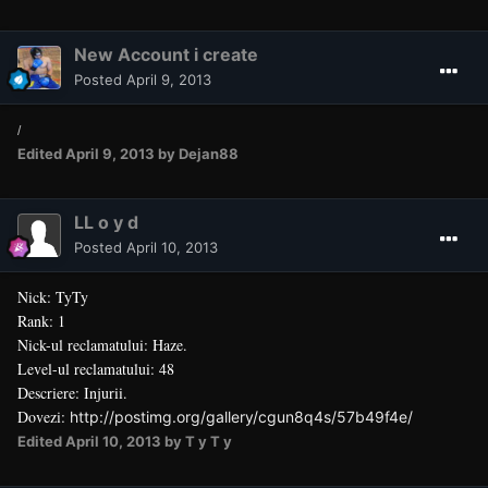
New Account i create
Posted
April 9, 2013
/
Edited
April 9, 2013
by Dejan88
LL o y d
Posted
April 10, 2013
Nick: TyTy
Rank: 1
Nick-ul reclamatului: Haze.
Level-ul reclamatului: 48
Descriere: Injurii.
Dovezi:
http://postimg.org/gallery/cgun8q4s/57b49f4e/
Edited
April 10, 2013
by T y T y