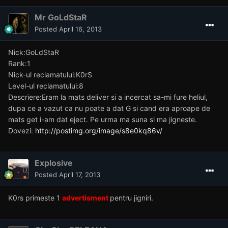
Mr GoLdStaR
Posted
April 16, 2013
Nick:GoLdStaR
Rank:1
Nick-ul reclamatului:K0rS
Level-ul reclamatului:8
Descriere:Eram la mats deliver si a incercat sa-mi fure heliul,
dupa ce a vazut ca nu poate a dat G si cand era aproape de
mats get i-am dat eject. Pe urma ma suna si ma jigneste.
Dovezi:
http://postimg.org/image/s8e0kq86v/
Explosive
Posted
April 17, 2013
K0rs primeste 1
advertisment
pentru jigniri.