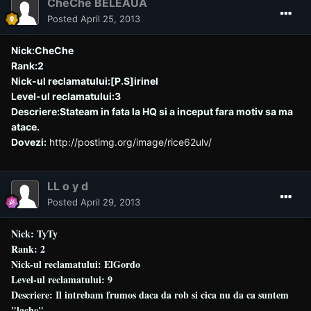
CheChe BELEAUA
Posted
April 25, 2013
Nick:CheChe
Rank:2
Nick-ul reclamatului:[P.S]irinel
Level-ul reclamatului:3
Descriere:Stateam in fata la HQ si a inceput fara motiv sa ma
atace.
Dovezi:
http://postimg.org/image/rice62ulv/
LL o y d
Posted
April 29, 2013
Nick: TyTy
Rank: 2
Nick-ul reclamatului: ElGordo
Level-ul reclamatului: 9
Descriere: Il intrebam frumos daca da rob si cica nu da ca suntem
"lache"