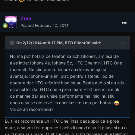
Zum
Posted
February 12, 2014
On 2/12/2014 at 8:17 PM, BTD Silent96 said:
Nu ma pot hotara ce telefon sa achizitionez, am asa de
ales intre: Iphone 4s, Iphone 5c, HTC One mini, HTC One
(normal). Nu stiu parca fiecare au dezavantaje si
avantaje. Iphone-urile imi plac pentru sistemul loc de
operare dar HTC-urile imi blac ca au Beats audio si nu stiu
dizainul lor dar HTC one e prea mare HTC one mini e ok
ca marime dar are unele performante mai mici nu stiu
daca o sa se observe. in concluzie nu ma pot hotara
.
Voi ce ati recomanda?
Eu ti-as recomanda un HTC One, insa daca spui ca e prea
mare, o sa vezi ca dupa ce il achizitionezi o sa iti placa si nu o
sa iti para asa mare. Mult succes in achizitionarea unui telefon!