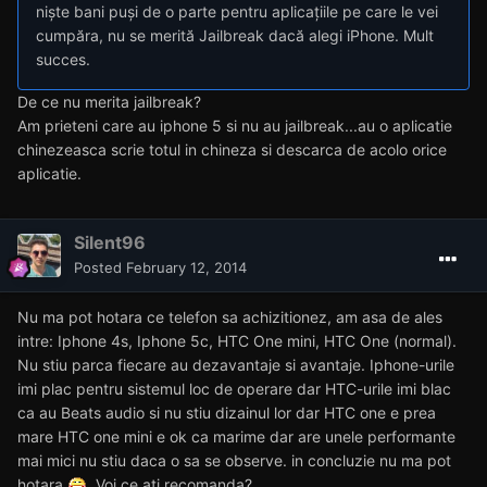
niște bani puși de o parte pentru aplicațiile pe care le vei
cumpăra, nu se merită Jailbreak dacă alegi iPhone. Mult
succes.
De ce nu merita jailbreak?
Am prieteni care au iphone 5 si nu au jailbreak...au o aplicatie
chinezeasca scrie totul in chineza si descarca de acolo orice
aplicatie.
Silent96
Posted
February 12, 2014
Nu ma pot hotara ce telefon sa achizitionez, am asa de ales
intre: Iphone 4s, Iphone 5c, HTC One mini, HTC One (normal).
Nu stiu parca fiecare au dezavantaje si avantaje. Iphone-urile
imi plac pentru sistemul loc de operare dar HTC-urile imi blac
ca au Beats audio si nu stiu dizainul lor dar HTC one e prea
mare HTC one mini e ok ca marime dar are unele performante
mai mici nu stiu daca o sa se observe. in concluzie nu ma pot
hotara
. Voi ce ati recomanda?