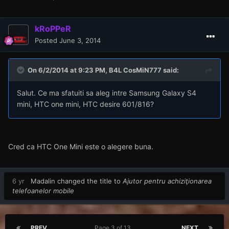
kRoPPeR
Posted
June 3, 2014
On 6/2/2014 at 9:23 PM, B4L CosMiN777 said:
Salut. Ce ma sfatuiti sa aleg intre Samsung Galaxy S4
mini, HTC one mini, HTC desire 601/816?
Cred ca HTC One Mini este o alegere buna.
6 yr
Madalin
changed the title to
Ajutor pentru achiziţionarea
telefoanelor mobile
PREV
Page 3 of 13
NEXT