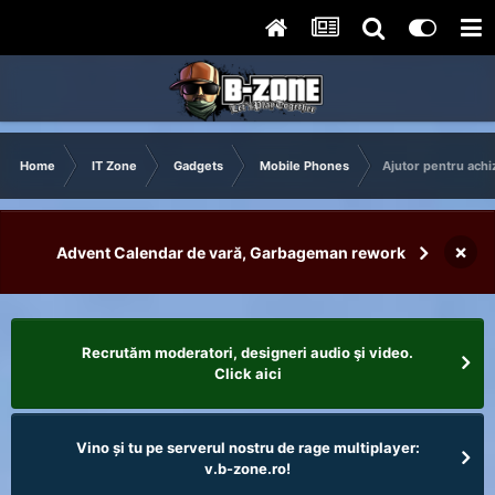
Home
IT Zone
Gadgets
Mobile Phones
Ajutor pentru achi
×
Advent Calendar de vară, Garbageman rework
Recrutăm moderatori, designeri audio şi video.
Click aici
Vino și tu pe serverul nostru de rage multiplayer:
v.b-zone.ro!