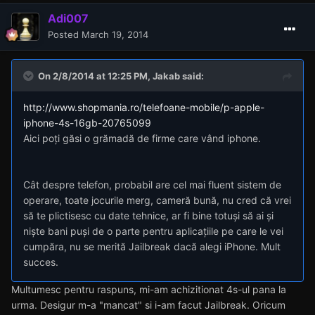
Adi007
Posted
March 19, 2014
On 2/8/2014 at 12:25 PM, Jakab said:
http://www.shopmania.ro/telefoane-mobile/p-apple-
iphone-4s-16gb-20765099
Aici poți găsi o grămadă de firme care vând iphone.
Cât despre telefon, probabil are cel mai fluent sistem de
operare, toate jocurile merg, cameră bună, nu cred că vrei
să te plictisesc cu date tehnice, ar fi bine totuși să ai și
niște bani puși de o parte pentru aplicațiile pe care le vei
cumpăra, nu se merită Jailbreak dacă alegi iPhone. Mult
succes.
Multumesc pentru raspuns, mi-am achizitionat 4s-ul pana la
urma. Desigur m-a "mancat" si i-am facut Jailbreak. Oricum