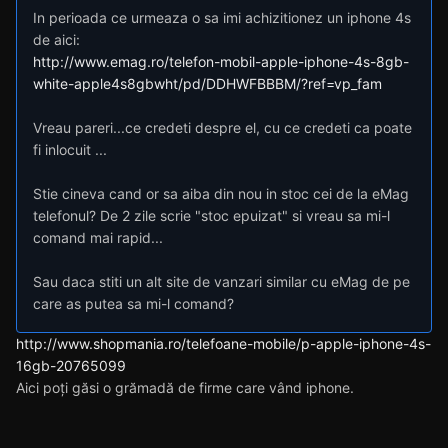
In perioada ce urmeaza o sa imi achizitionez un iphone 4s
de aici:
http://www.emag.ro/telefon-mobil-apple-iphone-4s-8gb-
white-apple4s8gbwht/pd/DDHWFBBBM/?ref=vp_fam
Vreau pareri...ce credeti despre el, cu ce credeti ca poate
fi inlocuit ...
Stie cineva cand or sa aiba din nou in stoc cei de la eMag
telefonul? De 2 zile scrie "stoc epuizat" si vreau sa mi-l
comand mai rapid...
Sau daca stiti un alt site de vanzari similar cu eMag de pe
care as putea sa mi-l comand?
http://www.shopmania.ro/telefoane-mobile/p-apple-iphone-4s-
16gb-20765099
Aici poți găsi o grămadă de firme care vând iphone.