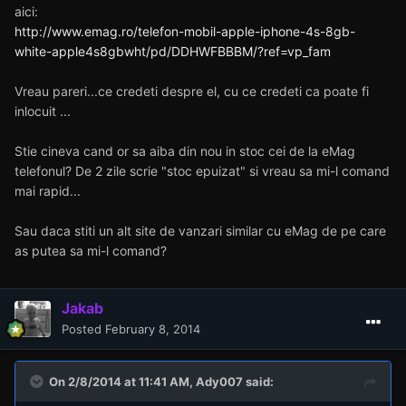
aici:
http://www.emag.ro/telefon-mobil-apple-iphone-4s-8gb-
white-apple4s8gbwht/pd/DDHWFBBBM/?ref=vp_fam
Vreau pareri...ce credeti despre el, cu ce credeti ca poate fi
inlocuit ...
Stie cineva cand or sa aiba din nou in stoc cei de la eMag
telefonul? De 2 zile scrie "stoc epuizat" si vreau sa mi-l comand
mai rapid...
Sau daca stiti un alt site de vanzari similar cu eMag de pe care
as putea sa mi-l comand?
Jakab
Posted
February 8, 2014
On 2/8/2014 at 11:41 AM, Ady007 said: