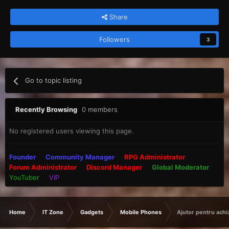
Share
Followers
3
Go to topic listing
Recently Browsing
0 members
No registered users viewing this page.
Founder
Community Manager
RPG Administrator
Forum Administrator
Discord Manager
Global Moderator
YouTuber
VIP
Home
IT Zone
Gadgets
Mobile Phones
Ajutor pentru achi