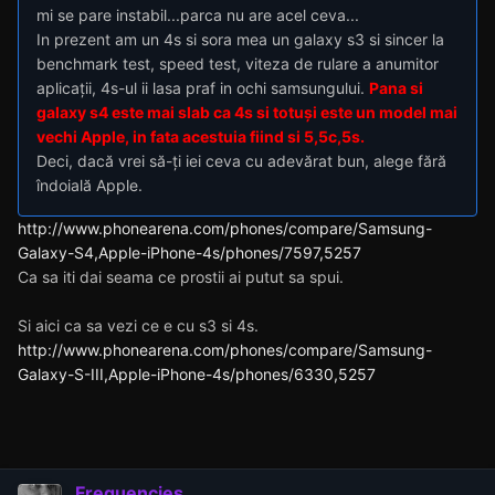
mi se pare instabil...parca nu are acel ceva...
In prezent am un 4s si sora mea un galaxy s3 si sincer la
benchmark test, speed test, viteza de rulare a anumitor
aplicații, 4s-ul ii lasa praf in ochi samsungului.
Pana si
galaxy s4 este mai slab ca 4s si totuși este un model mai
vechi Apple, in fata acestuia fiind si 5,5c,5s.
Deci, dacă vrei să-ți iei ceva cu adevărat bun, alege fără
îndoială Apple.
http://www.phonearena.com/phones/compare/Samsung-
Galaxy-S4,Apple-iPhone-4s/phones/7597,5257
Ca sa iti dai seama ce prostii ai putut sa spui.
Si aici ca sa vezi ce e cu s3 si 4s.
http://www.phonearena.com/phones/compare/Samsung-
Galaxy-S-III,Apple-iPhone-4s/phones/6330,5257
Frequencies