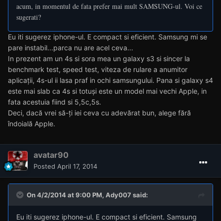
acum, in momentul de fata prefer mai mult SAMSUNG-ul. Voi ce
sugerati?
Eu iti sugerez iphone-ul. E compact si eficient. Samsung mi se
pare instabil...parca nu are acel ceva...
In prezent am un 4s si sora mea un galaxy s3 si sincer la
benchmark test, speed test, viteza de rulare a anumitor
aplicații, 4s-ul ii lasa praf in ochi samsungului. Pana si galaxy s4
este mai slab ca 4s si totuși este un model mai vechi Apple, in
fata acestuia fiind si 5,5c,5s.
Deci, dacă vrei să-ți iei ceva cu adevărat bun, alege fără
îndoială Apple.
avatar90
Posted
April 17, 2014
On 4/2/2014 at 9:00 PM, Ady007 said:
Eu iti sugerez iphone-ul. E compact si eficient. Samsung