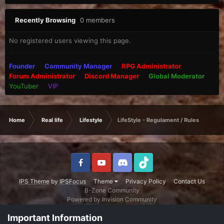
Recently Browsing
0 members
No registered users viewing this page.
Founder
Community Manager
RPG Administrator
Forum Administrator
Discord Manager
Global Moderator
YouTuber
VIP
Home
Real life
Lifestyle
LifeStyle - Regulament / Rules
IPS Theme
by
IPSFocus
Theme
Privacy Policy
Contact Us
B-Zone Community
Powered by Invision Community
Important Information