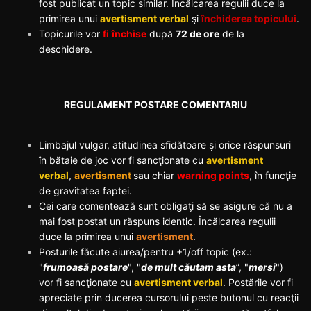
fost publicat un topic similar. Încălcarea regulii duce la
primirea unui
avertisment verbal
şi
închiderea topicului
.
Topicurile vor
fi
închise
după
72 de ore
de la
deschidere.
REGULAMENT POSTARE COMENTARIU
Limbajul vulgar, atitudinea sfidătoare şi orice răspunsuri
în bătaie de joc vor fi sancţionate cu
avertisment
verbal
,
avertisment
sau chiar
warning points
, în funcţie
de gravitatea faptei.
Cei care comentează sunt obligaţi să se asigure că nu a
mai fost postat un răspuns identic. Încălcarea regulii
duce la primirea unui
avertisment
.
Posturile făcute aiurea/pentru +1/off topic (ex.:
"
frumoasă postare
", "
de mult căutam asta
”, "
mersi
")
vor fi sancţionate cu
avertisment verbal
. Postările vor fi
apreciate prin ducerea cursorului peste butonul cu reacţii