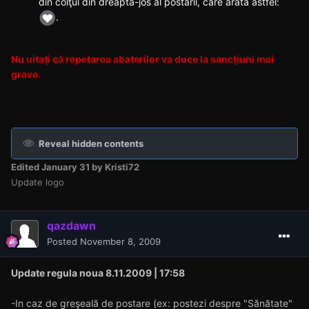
din colţul din dreapta-jos al postării, care arată astfel:
.
Nu uitaţi că repetarea abaterilor va duce la san cţiuni mai
grave.
Reveal hidden contents
Edited
January 31
by Kristi72
Update logo
qazdawn
Posted
November 8, 2009
Update regula noua 8.11.2009 | 17:58
-In caz de greşeală de postare (ex: postezi despre "Sănătate"