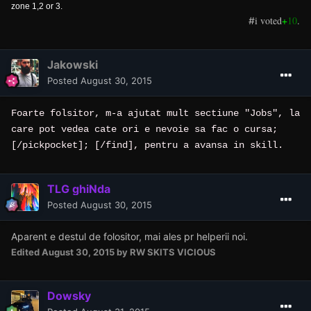
zone 1,2 or 3.
i voted
+
10
.
#
Jakowski
Posted
August 30, 2015
Foarte folsitor, m-a ajutat mult sectiune "Jobs", la
care pot vedea cate ori e nevoie sa fac o cursa;
[/pickpocket]; [/find], pentru a avansa in skill.
TLG ghiNda
Posted
August 30, 2015
Aparent e destul de folositor, mai ales pr helperii noi.
Edited
August 30, 2015
by RW SKITS VICIOUS
Dowsky