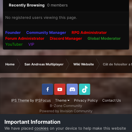
Recently Browsing
0 members
No registered users viewing this page.
Founder
Community Manager
RPG Administrator
Forum Administrator
Discord Manager
Global Moderator
YouTuber
VIP
Home
San Andreas Multiplayer
Wiki Website
Cât de folositor a
IPS Theme
by
IPSFocus
Theme
Privacy Policy
Contact Us
B-Zone Community
Powered by Invision Community
Important Information
We have placed
cookies
on your device to help make this website