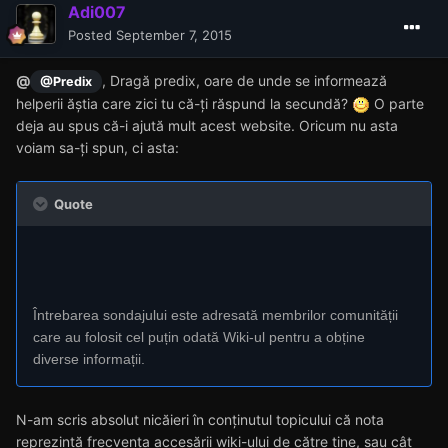
Adi007
Posted
September 7, 2015
@
, Dragă predix, oare de unde se informează
@Predix
helperii ăștia care zici tu că-ți răspund la secundă?
O parte
deja au spus că-i ajută mult acest website. Oricum nu asta
voiam sa-ți spun, ci asta:
Quote
Întrebarea sondajului este adresată membrilor comunității
care au folosit cel puțin odată Wiki-ul pentru a obține
diverse informații.
N-am scris absolut nicăieri în conținutul topicului că nota
reprezintă frecvența accesării wiki-ului de către tine, sau cât