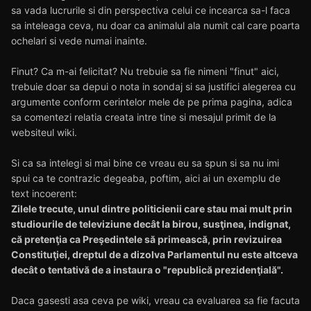
sa vada lucrurile si din perspectiva celui ce incearca sa-l faca
sa inteleaga ceva, nu doar ca animalul ala numit cal care poarta
ochelari si vede numai inainte.
Finut? Ca m-ai felicitat? Nu trebuie sa fie nimeni "finut" aici,
trebuie doar sa depui o nota in sondaj si sa justifici alegerea cu
argumente conform cerintelor mele de pe prima pagina, adica
sa comentezi relatia creata intre tine si mesajul primit de la
websiteul wiki.
Si ca sa intelegi si mai bine ce vreau eu sa spun si sa nu imi
spui ca te contrazic degeaba, poftim, aici ai un exemplu de
text incoerent:
Zilele trecute, unul dintre politicienii care stau mai mult prin
studiourile de televiziune decât la birou, susţinea, indignat,
că pretenţia ca Preşedintele să primească, prin revizuirea
Constituţiei, dreptul de a dizolva Parlamentul nu este altceva
decât o tentativă de a instaura o "republică prezidenţială".
Daca gasesti asa ceva pe wiki, vreau ca evaluarea sa fie facuta