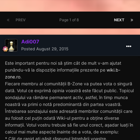
PREV
Page 1 of 8
NEXT
Adi007
Posted
August 29, 2015
Este important pentru noi să știm cât de mult v-am ajutat
punându-vă la dispoziție informațiile prezente pe
wiki.b-
zone.ro
.
Fiecare membru al comunității B-Zone va putea vota o singură
dată. Votul ce exprimă opinia voastră este făcut public. Topicul
sondajului va rămâne permanent activ, astfel, în timp munca
noastră va primi o notă predominantă din partea voastră.
Întrebarea sondajului este adresată membrilor comunității care
au folosit cel puțin odată Wiki-ul pentru a obține diverse
informații. Votul vostru trebuie să fie unul corect, așadar luați în
calcul mai multe aspecte înainte de a vota, de exemplu:
* Cât de rapid ați găsit răspunul întrebării voastre.