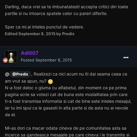
Darling, daca vrei sa te imbunatatesti accepta critici din toate
partile si nu intoarce spatele celor cu pareri diferite.
Sper ca mi.ai inteles punctul de vedere.
Edited
September 8, 2015
by Predix
Adi007
Posted
September 8, 2015
@
, Realizezi ca nici acum nu iti dai seama ceea ce
@Predix
am vrut sa spun, nu?
N-a fost deloc o gluma cu alfabetul, din moment ce pe prima
pagina scrie sa votezi cat de buna este modalitatea prin care
ti-a fost transmisa informatia si cat de bine este inteles mesajul,
iar tu imi spui ca le gasesti in alta parte si de asta nu ai nevoie
de el.
Mi-as dori ca macar odata cineva de pe comunitatea asta sa
incerce sa gandeasca mesajele pe care cineva i le transmite si