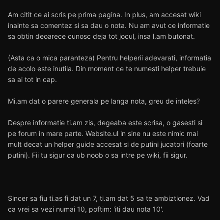
Am citit ce ai scris pe prima pagina. In plus, am accesat wiki
inainte sa comentez si sa dau o nota. Nu am avut ce informatie
sa obtin deoarece cunosc deja tot jocul, insa l.am butonat.
(Asta ca o mica paranteza) Pentru helperii adevarati, informatia
de acolo este inutila. Din moment ce te numesti helper trebuie
sa ai tot in cap.
Mi.am dat o parere generala pe langa nota, greu de inteles?
Despre informatie ti.am zis, degeaba este scrisa, o gasesti si
pe forum in mare parte. Website.ul in sine nu este nimic mai
mult decat un helper guide accesat si de putini jucatori (foarte
putini). Fii tu sigur ca ub noob o sa intre pe wiki, fii sigur.
Sincer sa fiu ti.as fi dat un 7, ti.am dat 5 sa te ambiztionez. Vad
ca vrei sa vezi numai 10, poftim: 'iti dau nota 10'.