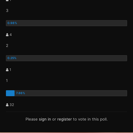
3
4
2
1
1
32
Please
sign in
or
register
to vote in this poll.