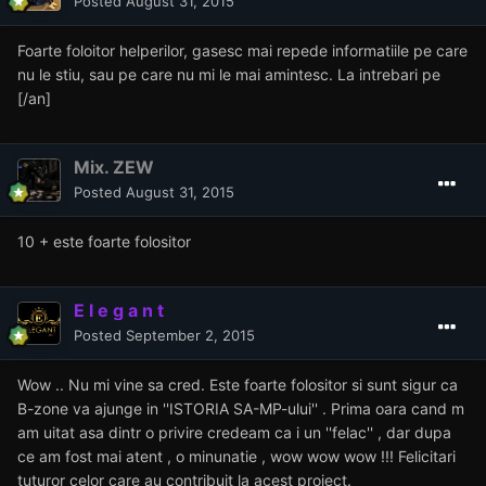
Posted
August 31, 2015
Foarte foloitor helperilor, gasesc mai repede informatiile pe care
nu le stiu, sau pe care nu mi le mai amintesc. La intrebari pe
[/an]
Mix. ZEW
Posted
August 31, 2015
10 + este foarte folositor
E l e g a n t
Posted
September 2, 2015
Wow .. Nu mi vine sa cred. Este foarte folositor si sunt sigur ca
B-zone va ajunge in ''ISTORIA SA-MP-ului'' . Prima oara cand m
am uitat asa dintr o privire credeam ca i un ''felac'' , dar dupa
ce am fost mai atent , o minunatie , wow wow wow !!! Felicitari
tuturor celor care au contribuit la acest proiect.