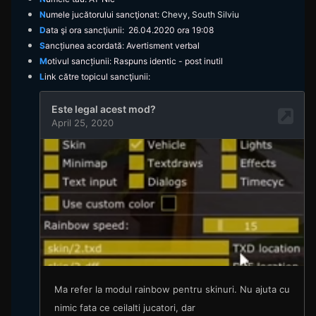
N
umele jucătorului sancţionat:
Chevy
,
South Silviu
D
ata şi ora sancţiunii: 26.04.2020 ora 19:08
S
ancțiunea acordată: Avertisment verbal
M
otivul sancțiunii: Raspuns identic - post inutil
L
ink către topicul sancţiunii: