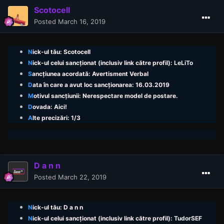
Scotocell
Posted
March 16, 2019
N
ick
-ul tău: Scotocell
N
ick
-ul celui sancționat (inclusiv link către profil):
LeLiTo
S
ancțiunea acordată: Avertisment Verbal
D
ata în care a avut loc sancționarea: 16.03.2019
M
otivul sancțiunii: Nerespectare model de postare.
D
ovada:
Aici!
A
lte precizări: 1/3
D a n n
Posted
March 22, 2019
N
ick
-ul tău: D a n n
N
ick
-ul celui sancționat (inclusiv link către profil):
TudorSEF