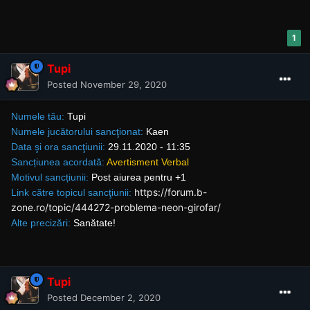
1
Tupi
Posted
November 29, 2020
Numele tău:
Tupi
Numele jucătorului sancţionat:
Kaen
Data şi ora sancţiunii:
29.11.2020 - 11:35
Sancțiunea acordată:
Avertisment Verbal
Motivul sancțiunii:
Post aiurea pentru +1
https://forum.b-
Link către topicul sancţiunii:
zone.ro/topic/444272-problema-neon-girofar/
Alte precizări:
Sanătate!
Tupi
Posted
December 2, 2020