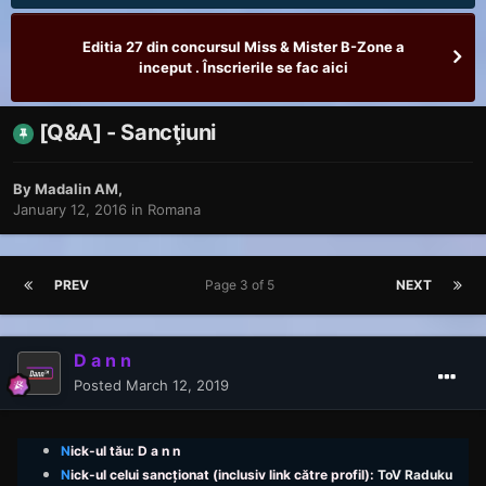
Editia 27 din concursul Miss & Mister B-Zone a
inceput . Înscrierile se fac aici
[Q&A] - Sancţiuni
By
Madalin AM
,
January 12, 2016
in
Romana
PREV
Page 3 of 5
NEXT
D a n n
Posted
March 12, 2019
N
ick-ul tău: D a n n
N
ick
-ul celui sancționat (inclusiv link către profil):
ToV Raduku