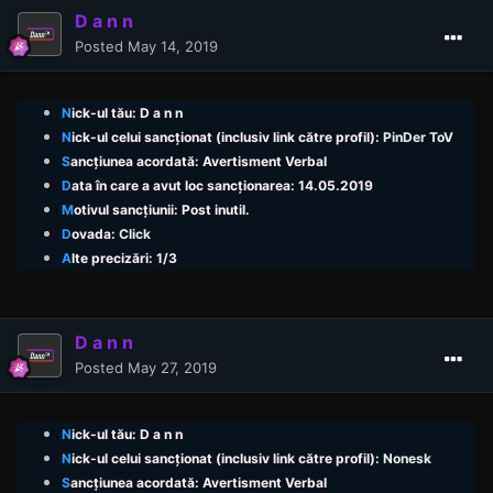
D a n n
Posted
May 14, 2019
N
ick
-ul tău: D a n n
N
ick
-ul celui sancționat (inclusiv link către profil):
PinDer ToV
S
ancțiunea acordată: Avertisment Verbal
D
ata în care a avut loc sancționarea: 14.05.2019
M
otivul sancțiunii: Post inutil.
D
ovada:
Click
A
lte precizări: 1/3
D a n n
Posted
May 27, 2019
N
ick
-ul tău: D a n n
N
ick
-ul celui sancționat (inclusiv link către profil):
Nonesk
S
ancțiunea acordată: Avertisment Verbal