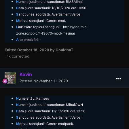
N
umele jucătorului sancţionat: RMSMihai
D
ata şi ora sancţiunii: 18/10/2020 ora 10:50
S
ancțiunea acordată: Avertisment Verbal
M
otivul sancțiunii:
Cerere mod.
L
ink către topicul
san
cţ
iunii:
https://forum.b-
zone.ro/topic/443070-mod-masina/
A
lte precizări: -
Edited
October 18, 2020
by CouldnoT
link corrected
Kevin
Posted
November 11, 2020
N
umele
tău: Ramses
N
umele jucătorului sancţionat: MihaiOwN
D
ata şi ora sancţiunii: 11/11/2020 ora 13:56
S
ancțiunea acordată: Avertisment Verbal
M
otivul sancțiunii:
Cerere modpack.