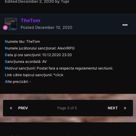
Edited
December 2, 2020
by Tupi
TheTom
Posted
December 10, 2020
N
umele tău: TheTom
N
umele jucătorului sancţionat: AlexVRPG
D
ata şi ora sancţiunii: 10.12.2020 23:20
S
ancțiunea acordată: AV
M
otivul sancțiunii: Postat fara a respecta regulamentul sectiunii.
L
ink către topicul sancţiunii:
*
click
A
lte precizări: -
PREV
Page 3 of 5
NEXT