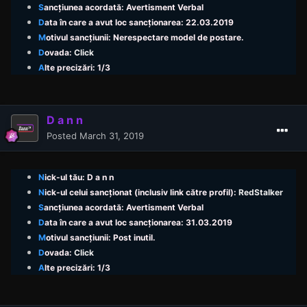
S
ancțiunea acordată: Avertisment Verbal
D
ata în care a avut loc sancționarea: 22.03.2019
M
otivul sancțiunii: Nerespectare model de postare.
D
ovada:
Click
A
lte precizări: 1/3
D a n n
Posted
March 31, 2019
N
ick
-ul tău: D a n n
N
ick
-ul celui sancționat (inclusiv link către profil):
RedStalker
S
ancțiunea acordată: Avertisment Verbal
D
ata în care a avut loc sancționarea: 31.03.2019
M
otivul sancțiunii: Post inutil.
D
ovada:
Click
A
lte precizări: 1/3