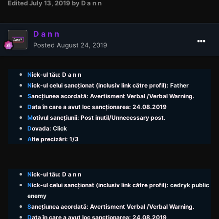
Edited
July 13, 2019
by D a n n
D a n n
Posted
August 24, 2019
N
ick
-ul tău: D a n n
N
ick
-ul celui sancționat (inclusiv link către profil):
Father
S
ancțiunea acordată: Avertisment Verbal /Verbal Warning.
D
ata în care a avut
loc
sancționarea: 24.08.2019
M
otivul sancțiunii: Post inutil/Unnecessary
post.
D
ovada:
Click
A
lte precizări: 1/3
N
ick
-ul tău: D a n n
N
ick
-ul celui sancționat (inclusiv link către profil):
cedryk public
enemy
S
ancțiunea acordată: Avertisment Verbal /Verbal Warning.
D
ata în care a avut
loc
sancționarea: 24.08.2019