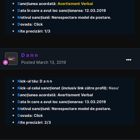
S
ancțiunea acordată:
Avertisment Verbal
D
ata în care a avut loc sancționarea: 12.03.2019
M
otivul sancțiunii: Nerespectare model de postare.
D
ovada:
Click
A
lte precizări: 1/3
D a n n
Posted
March 13, 2019
N
ick
-ul tău: D a n n
N
ick
-ul celui sancționat (inclusiv link către profil):
Nasu'
S
ancțiunea acordată: Avertisment Verbal
D
ata în care a avut loc sancționarea: 13.03.2019
M
otivul sancțiunii: Nerespectare model de postare.
D
ovada:
Click
A
lte precizări: 2/3