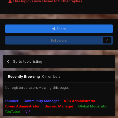
This topic is now closed to further replies.
Share
Followers
0
Go to topic listing
Recently Browsing
0 members
No registered users viewing this page.
Founder
Community Manager
RPG Administrator
Forum Administrator
Discord Manager
Global Moderator
YouTuber
VIP