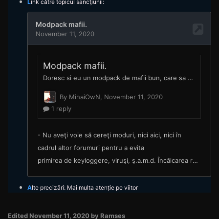
L
ink către topicul
san
cţ
iunii:
A
lte precizări: Mai multa atenție pe viitor
Edited
November 11, 2020
by Ramses