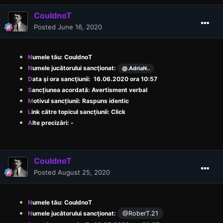
CouldnoT
Posted
June 16, 2020
N
umele tău: CouldnoT
N
umele jucătorului sancţionat:
@.AdriaN..
D
ata şi ora sancţiunii: 16.06.2020 ora 10:57
S
ancțiunea acordată: Avertisment verbal
M
otivul sancțiunii: Raspuns identic
L
ink către topicul sancţiunii:
Click
A
lte precizări: -
CouldnoT
Posted
August 25, 2020
N
umele tău: CouldnoT
N
umele jucătorului sancţionat:
@RoberT.21